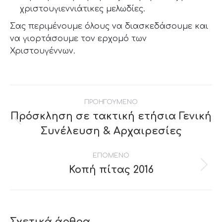
χριστουγιεννιάτικες μελωδίες.
Σας περιμένουμε όλους να διασκεδάσουμε και
να γιορτάσουμε τον ερχομό των
Χριστουγέννων.
Post
ΠΡΟΗΓΟΥΜΕΝΟ
navigation
Πρόσκληση σε τακτική ετήσια Γενική
Previous
Συνέλευση & Αρχαιρεσίες
post:
ΕΠΟΜΕΝΟ
Κοπή πίτας 2016
Next
post:
Σχετικά άρθρα