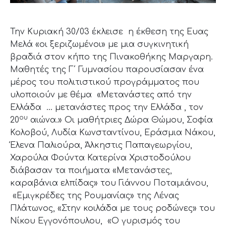
Την Κυριακή 30/03 έκλεισε η έκθεση της Ευας
Μελά «οι ξεριζωμένοι» με μια συγκινητική
βραδιά στον κήπο της Πινακοθήκης Μαργαρη.
Μαθητές της Γ΄ Γυμνασίου παρουσίασαν ένα
μέρος του πολιτιστικού προγράμματος που
υλοποιούν με θέμα «Μετανάστες από την
Ελλάδα … μετανάστες προς την Ελλάδα , τον
ου
20
αιώνα.» Οι μαθήτριες Δώρα Θώμου, Σοφία
Κολοβού, Λυδία Κωνσταντίνου, Εράσμια Νάκου,
Έλενα Παλιούρα, Άλκηστις Παπαγεωργίου,
Χαρούλα Φούντα Κατερίνα Χριστοδούλου
διάβασαν τα ποιήματα «Μετανάστες,
καραβάνια ελπίδας» του Γιάννου Ποταμιάνου,
«Εμιγκρέδες της Ρουμανίας» της Λένας
Πλάτωνος, «Στην κοιλάδα με τους ροδώνες» του
Νίκου Εγγονόπουλου, «Ο γυρισμός του