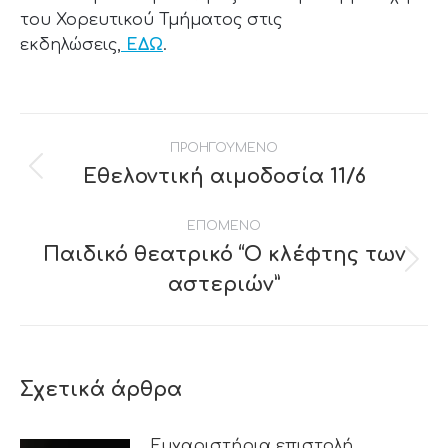
του Χορευτικού Τμήματος στις
εκδηλώσεις,
ΕΔΩ
.
Post
ΠΡΟΗΓΟΥΜΕΝΟ
navigation
Εθελοντική αιμοδοσία 11/6
Previous
post:
ΕΠΟΜΕΝΟ
Παιδικό θεατρικό “Ο κλέφτης των
Next
αστεριών”
post:
Σχετικά άρθρα
Ευχαριστήρια επιστολή